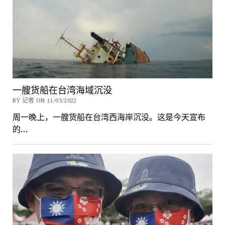
一艘货船在台湾海域沉没
BY 记者 ON 11/03/2022
周一晚上，一艘货船在台湾西海岸沉没。这是今天宣布
的…