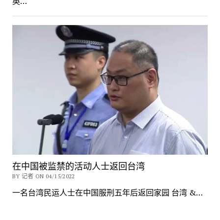
英…
在中国被监禁的活动人士返回台湾
BY 记者 ON 04/15/2022
一名台湾民运人士在中国服刑五年后返回家园 台湾 &…