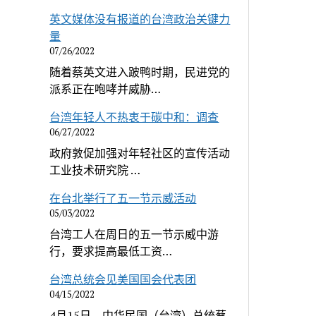
英文媒体没有报道的台湾政治关键力
量
07/26/2022
随着蔡英文进入跛鸭时期，民进党的
派系正在咆哮并威胁…
台湾年轻人不热衷于碳中和：调查
06/27/2022
政府敦促加强对年轻社区的宣传活动
工业技术研究院 …
在台北举行了五一节示威活动
05/03/2022
台湾工人在周日的五一节示威中游
行，要求提高最低工资…
台湾总统会见美国国会代表团
04/15/2022
4月15日，中华民国（台湾）总统蔡