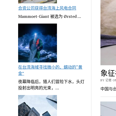
合资公司获得台湾海上风电合同
Mammoet-Giant 被选为 Ørsted …
在台湾海域寻找微小的、蠕动的“黄
象征
金”
BY 记者 ON
夜幕降临后，猎人们冒险下水，头灯
投射出明亮的光束，…
中国与台