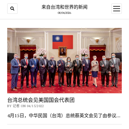
来自台湾和世界的新闻
open
menu
08/04/2026
来
自
台
湾
和
世
界
台湾总统会见美国国会代表团
的
BY 记者 ON 04/15/2022
4月15日，中华民国（台湾）总统蔡英文会见了由参议…
新
闻