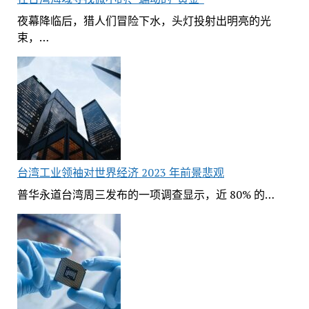
夜幕降临后，猎人们冒险下水，头灯投射出明亮的光
束，…
台湾工业领袖对世界经济 2023 年前景悲观
普华永道台湾周三发布的一项调查显示，近 80% 的…