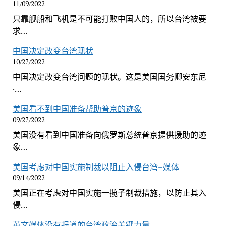
11/09/2022
只靠舰船和飞机是不可能打败中国人的，所以台湾被要
求…
中国决定改变台湾现状
10/27/2022
中国决定改变台湾问题的现状。这是美国国务卿安东尼
·…
美国看不到中国准备帮助普京的迹象
09/27/2022
美国没有看到中国准备向俄罗斯总统普京提供援助的迹
象…
美国考虑对中国实施制裁以阻止入侵台湾–媒体
09/14/2022
美国正在考虑对中国实施一揽子制裁措施，以防止其入
侵…
英文媒体没有报道的台湾政治关键力量