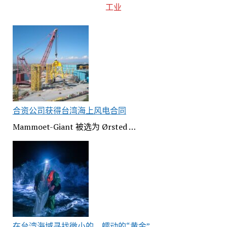
工业
合资公司获得台湾海上风电合同
Mammoet-Giant 被选为 Ørsted …
在台湾海域寻找微小的、蠕动的“黄金”