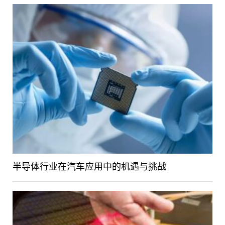
半导体行业在汽车应用中的机遇与挑战