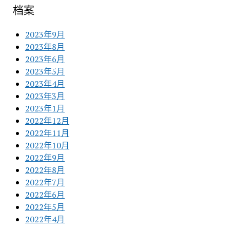
档案
2023年9月
2023年8月
2023年6月
2023年5月
2023年4月
2023年3月
2023年1月
2022年12月
2022年11月
2022年10月
2022年9月
2022年8月
2022年7月
2022年6月
2022年5月
2022年4月