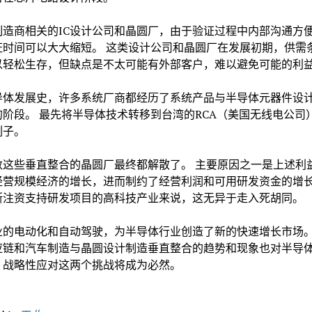
制造商相关的IC设计公司和晶圆厂，由于验证过程中内部沟通方
证时间可以大大缩短。 这类设计公司和晶圆厂在发展初期，供需
以轻松生存，但缺点是不太可能有外部客户，难以避免可能的利
导体发展史，许多系统厂商都经历了系统产品与半导体元器件设
的阶段。 最先将半导体技术转移到台湾的RCA（美国无线电公司
例子。
数这些垂直整合的晶圆厂最终都解散了。 主要原因之一是上述利
经营规模经济的增长，进而制约了经营利润和可用研发资金的增长
断注资支持研发项目的高科技产业来说，这无异于走入死胡同。
业的电动化和自动驾驶，为半导体行业创造了新的快速增长市场。
应链和汽车制造与晶圆设计制造垂直整合的趋势和现象也对半导
，战略性应对这两个挑战将成为必然。