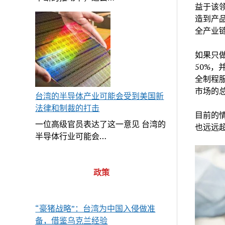
益于该
造到产
全产业
如果只
50%，
全制程
市场的
台湾的半导体产业可能会受到美国新
法律和制裁的打击
目前的
一位高级官员表达了这一意见 台湾的
也远远
半导体行业可能会…
政策
“豪猪战略”：台湾为中国入侵做准
备，借鉴乌克兰经验