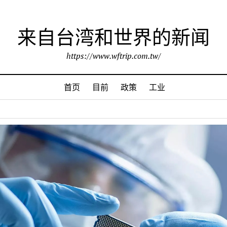
来自台湾和世界的新闻
https://www.wftrip.com.tw/
首页
目前
政策
工业