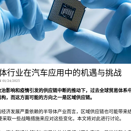
体行业在汽车应用中的机遇与挑战
 01/24/2023
政治影响和疫情引发的供应链中断的推动下，过去全球贸易体系
重构，而这方面可能的方向之一是区域供应链。
湾经济发展严重依赖的半导体产业而言，区域供应链也可能带来
需要采取一些战略措施来应对这些变化，本文将对此进行讨论。