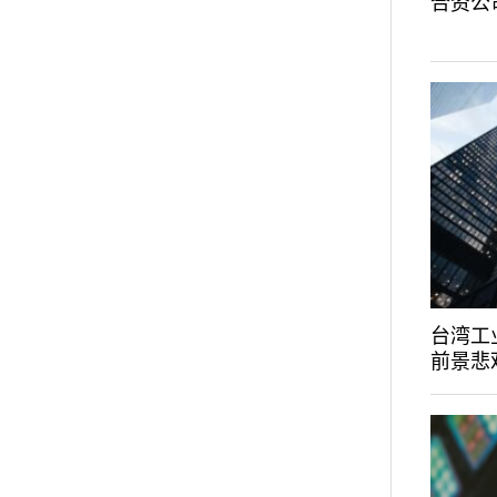
合资公
台湾工业
前景悲