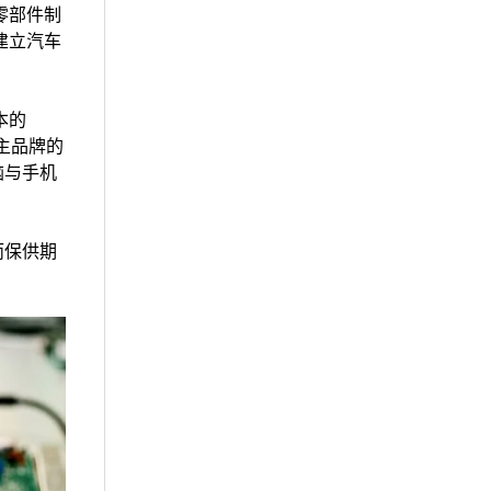
零部件制
建立汽车
本的
主品牌的
脑与手机
而保供期