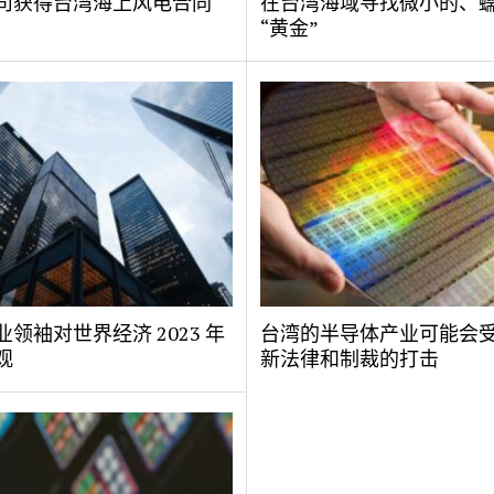
司获得台湾海上风电合同
在台湾海域寻找微小的、
“黄金”
领袖对世界经济 2023 年
台湾的半导体产业可能会
观
新法律和制裁的打击