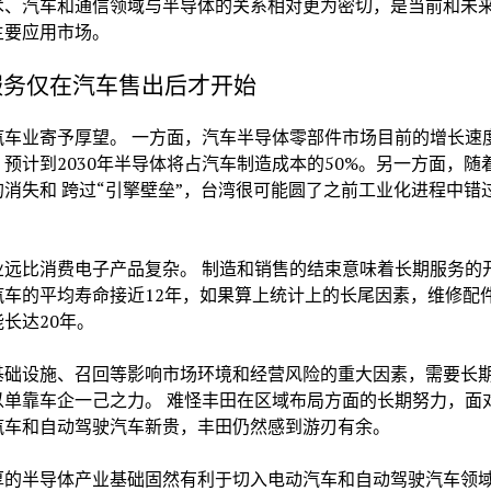
术、汽车和通信领域与半导体的关系相对更为密切，是当前和未
主要应用市场。
服务仅在汽车售出后才开始
汽车业寄予厚望。 一方面，汽车半导体零部件市场目前的增长速
预计到2030年半导体将占汽车制造成本的50%。另一方面，随
的消失和 跨过“引擎壁垒”，台湾很可能圆了之前工业化进程中错
业远比消费电子产品复杂。 制造和销售的结束意味着长期服务的开
汽车的平均寿命接近12年，如果算上统计上的长尾因素，维修配
长达20年。
基础设施、召回等影响市场环境和经营风险的重大因素，需要长
以单靠车企一己之力。 难怪丰田在区域布局方面的长期努力，面
汽车和自动驾驶汽车新贵，丰田仍然感到游刃有余。
厚的半导体产业基础固然有利于切入电动汽车和自动驾驶汽车领