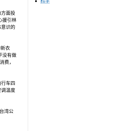
科学
动方面投
心援引林
态意识的
的新衣
乎没有做
肉消费，
自行车四
空调温度
 岁台湾公