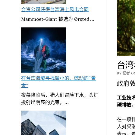
合资公司获得台湾海上风电合同
Mammoet-Giant 被选为 Ørsted …
台湾
BY 记者 ON
在台湾海域寻找微小的、蠕动的“黄
政府
金”
夜幕降临后，猎人们冒险下水，头灯
工
业技术
投射出明亮的光束，…
碳排放
在一项针
人对采
表示，