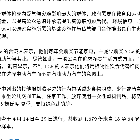
轻群体将成为受气候灾难影响最大的群体，政府需要在教育和运
资金，以提高公众意识并承诺提供资源来照顾后代。 环境信息中
，这可以通过实施所需的基础设施并与私营部门合作推出具有生
实现。
0% 的台湾人表示，他们每年会购买节能家电，并减少购买 50% 
帮助气候事业。 尽管如此，一般公众在追求净零生活方式方面几
。 调查显示，不到 10% 的人表示他们将用植物性饮食代替红
映在选择电动汽车而不是汽油动力汽车的意愿上。
查中列出的其他限制碳足迹的行为包括减少食物浪费、步行或骑
、乘坐公共交通工具、在家工作、放弃使用一次性塑料制品、将
28 摄氏度 夏季，支持绿色建筑等。
于 4 月 14 日至 29 日进行，共收到 1,679 份来自 18 至 64
效样本。