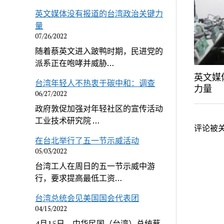
英文媒体没有报道的台湾政治关键力
量
07/26/2022
随着蔡英文进入跛鸭时期，民进党的
派系正在咆哮并威胁…
英文媒
台湾年轻人不热衷于碳中和：调查
力量
06/27/2022
政府敦促加强对年轻社区的宣传活动
工业技术研究院 …
评论被关
在台北举行了五一节示威活动
05/03/2022
台湾工人在周日的五一节示威中游
行，要求提高最低工资…
台湾总统会见美国国会代表团
04/15/2022
4月15日，中华民国（台湾）总统蔡