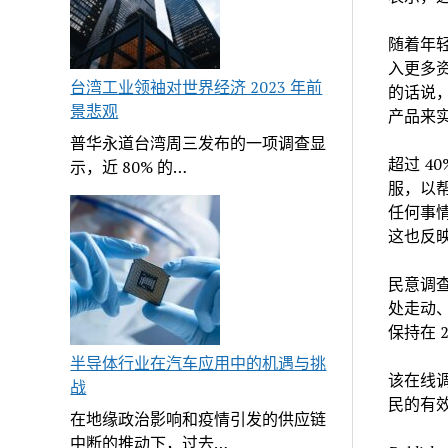
随着年
入更多
台湾工业领袖对世界经济 2023 年前
的话说
景悲观
产品来
普华永道台湾周三发布的一项调查显
超过 4
示，近 80% 的…
服，以
任何事情
这也反
民意调
处走动
保持在 
半导体行业在汽车应用中的机遇与挑
该在线调查
战
民的有
在地缘政治影响和疫情引发的供应链
中断的推动下，过去…