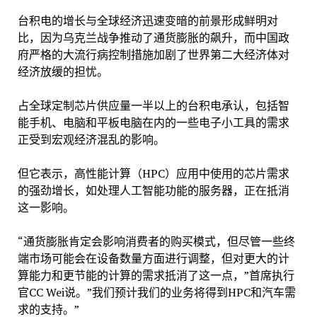
台积电的增长与全球经济迅速变暗的前景形成鲜明对
比，因为乌克兰战争推动了通货膨胀的飙升，而中国政
府严格的大流行病控制措施加剧了世界第二大经济体对
经济放缓的担忧。
占全球定制芯片供应量一半以上的台积电承认，包括智
能手机、电脑和平板电脑在内的一些电子小工具的需求
正受到宏观经济混乱的影响。
但它表示，高性能计算（HPC）应用中使用的芯片需求
的强劲增长，如处理人工智能功能的服务器，正在抵消
这一影响。
“通货膨胀肯定会影响消费者的购买模式，但尽管一些终
端市场可能会在设备数量方面进行调整，但对更大的计
算能力和更节能的计算的需求抵消了这一点，”首席执行
官CC Wei说。”我们预计我们的业务将得到HPC和汽车需
求的支持。”