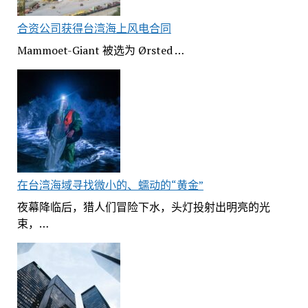
合资公司获得台湾海上风电合同
Mammoet-Giant 被选为 Ørsted …
在台湾海域寻找微小的、蠕动的“黄金”
夜幕降临后，猎人们冒险下水，头灯投射出明亮的光
束，…