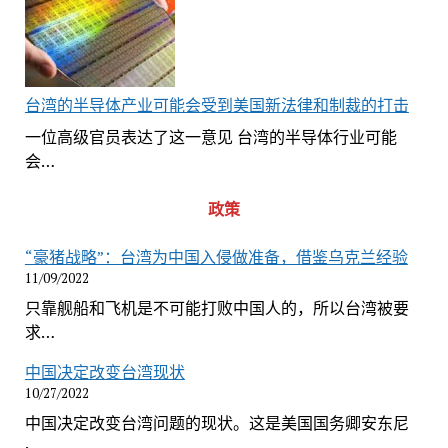
台湾的半导体产业可能会受到美国新法律和制裁的打击
一位高级官员表达了这一意见 台湾的半导体行业可能
会…
政策
“豪猪战略”：台湾为中国入侵做准备，借鉴乌克兰经验
11/09/2022
只靠舰船和飞机是不可能打败中国人的，所以台湾被要
求…
中国决定改变台湾现状
10/27/2022
中国决定改变台湾问题的现状。这是美国国务卿安东尼
·…