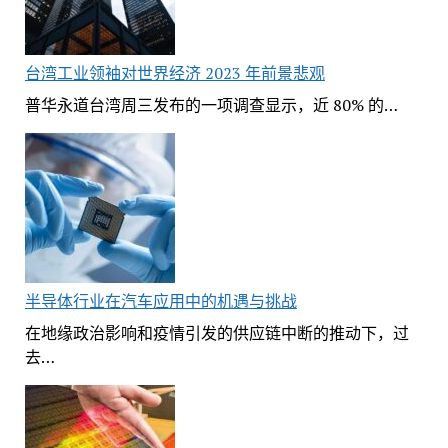
台湾工业领袖对世界经济 2023 年前景悲观
普华永道台湾周三发布的一项调查显示，近 80% 的…
半导体行业在汽车应用中的机遇与挑战
在地缘政治影响和疫情引发的供应链中断的推动下，过
去…